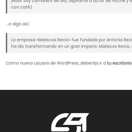
¡Hola! Soy camarero de día, aspirante a actor de noche y es
con café).
…o algo así:
La empresa «Mariscos Recio» fue fundada por Antonio Rec
ha ido transformando en un gran imperio. Mariscos Recio, e
Como nuevo usuario de WordPress, deberías ir a
tu escritorio