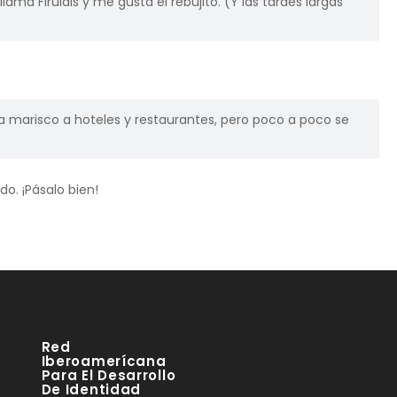
ama Firulais y me gusta el rebujito. (Y las tardes largas
marisco a hoteles y restaurantes, pero poco a poco se
o. ¡Pásalo bien!
Red
Iberoamerícana
Para El Desarrollo
De Identidad