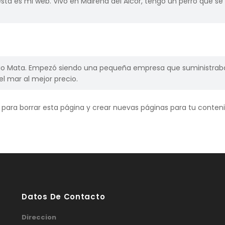
ta es mi web. Vivo en Mairena del Alcor, tengo un perro que se ll
io Mata. Empezó siendo una pequeña empresa que suministraba 
l mar al mejor precio.
para borrar esta página y crear nuevas páginas para tu contenid
Datos De Contacto
Direccion